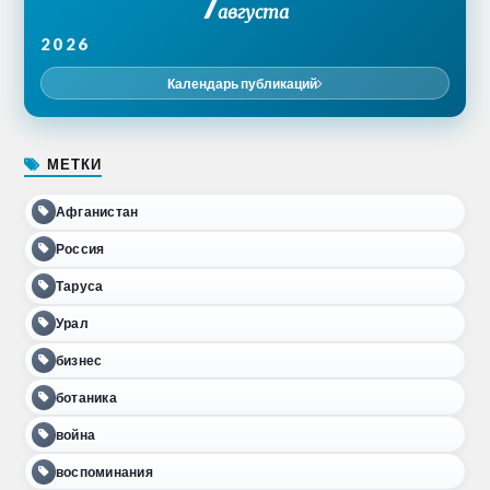
7
августа
2026
Календарь публикаций
МЕТКИ
Афганистан
Россия
Таруса
Урал
бизнес
ботаника
война
воспоминания