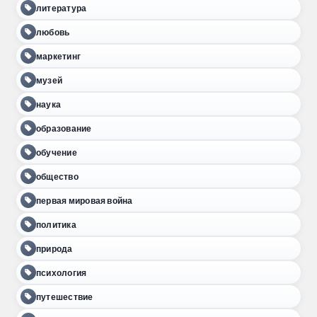
литература
любовь
маркетинг
музей
наука
образование
обучение
общество
первая мировая война
политика
природа
психология
путешествие