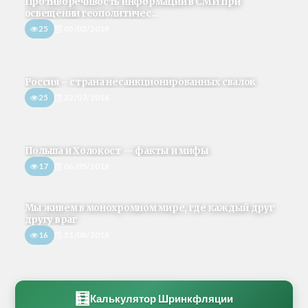
Противоречивость информации в СМИ при
освещении геополитичес...
25
05/02/2019
Россия – страна несанкционированных свалок
25
22/07/2018
Польша и Холокост — факты и мифы
17
06/05/2018
Мы живем в монохромном мире, где каждый друг
другу враг
16
31/08/2018
🧮
Калькулятор Шринкфляции