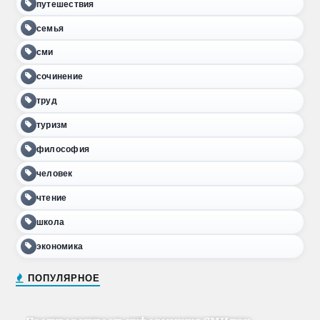
путешествия
семья
сми
сочинение
труд
туризм
философия
человек
чтение
школа
экономика
ПОПУЛЯРНОЕ