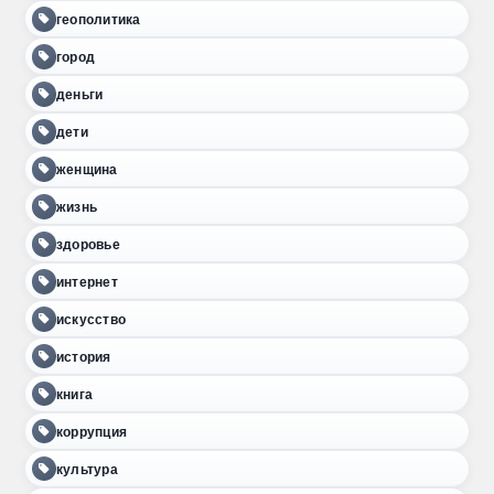
геополитика
город
деньги
дети
женщина
жизнь
здоровье
интернет
искусство
история
книга
коррупция
культура