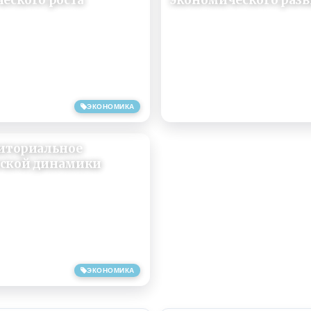
еского роста
экономического раз
29/07/2018
ЭКОНОМИКА
риториальное
еской динамики
ЭКОНОМИКА