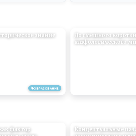
сторическое знание
До смешного коротки
мифологического ми
29/07/2020
ОБРАЗОВАНИЕ
как фактор
Концептуальные паз