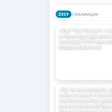
2019
3 ПУБЛИКАЦИИ
«Где? Что? Когда?»: г
в структуре народног
сознания XVIII века (
Кирши Данилова)
03/06/2019
«По чесому познати, ащ
добр человек?» Кому б
какой целью был напи
раскольнической брын
Димитрия Ростовског