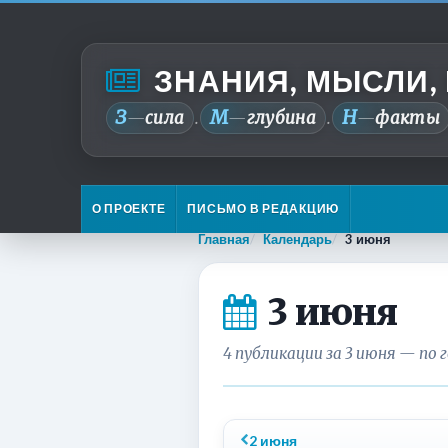
ЗНАНИЯ, МЫСЛИ,
З
М
Н
—
сила
—
глубина
—
факты
.
.
О ПРОЕКТЕ
ПИСЬМО В РЕДАКЦИЮ
Главная
Календарь
3 июня
3 июня
4 публикации за 3 июня — по 
2 июня