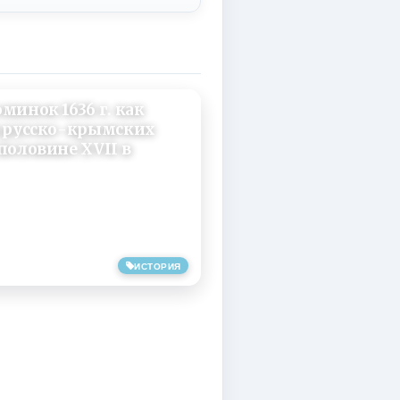
инок 1636 г. как
и русско-крымских
половине XVII в
ИСТОРИЯ