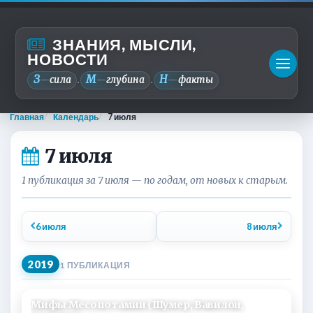
ЗНАНИЯ, МЫСЛИ,
НОВОСТИ
З
М
Н
—
сила
—
глубина
—
факты
.
.
Главная
Календарь
7 июля
7 июля
1 публикация за 7 июля — по годам, от новых к старым.
6 июля
8 июля
2019
1 ПУБЛИКАЦИЯ
Мифы Месопотамии (Шумер, Вавилон,