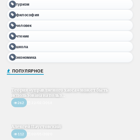
туризм
философия
человек
чтение
школа
экономика
ПОПУЛЯРНОЕ
Теория «управляемого хаоса» может быть
использована на польз...
262
22/02/2018
Алексей Паустовский
112
02/05/2020