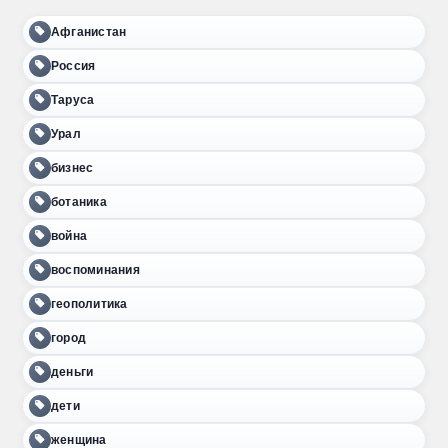
Афганистан
Россия
Таруса
Урал
бизнес
ботаника
война
воспоминания
геополитика
город
деньги
дети
женщина