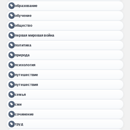
образование
обучение
общество
первая мировая война
политика
природа
психология
путешествие
путешествия
семья
сми
сочинение
труд