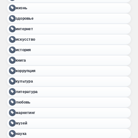
жизнь
здоровье
интернет
искусство
история
книга
коррупция
культура
литература
любовь
маркетинг
музей
наука