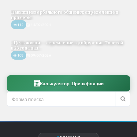
Навыки невербального общения: определение и
примеры
112
14/02/2021
«Цель жизни — стремление к добру»: как Толстой
в 23 года нап...
103
09/07/2026
🧮
Калькулятор Шринкфляции