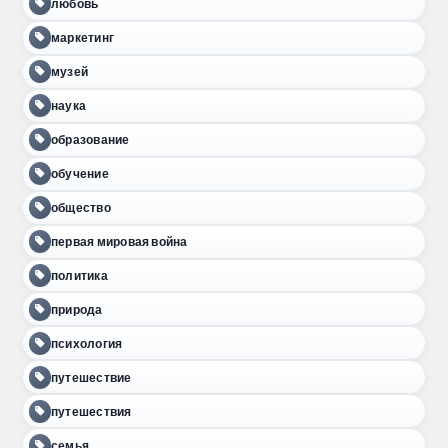
любовь
маркетинг
музей
наука
образование
обучение
общество
первая мировая война
политика
природа
психология
путешествие
путешествия
семья