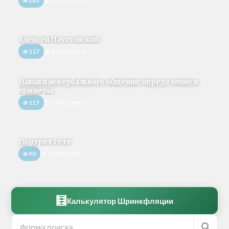
283
22/02/2018
Алексей Паустовский
117
02/05/2020
Навыки невербального общения: определение и
примеры
117
14/02/2021
Портрет Гете
90
17/04/2019
🧮
Калькулятор Шринкфляции