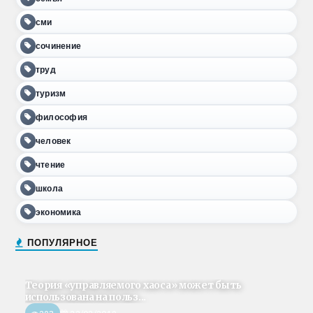
сми
сочинение
труд
туризм
философия
человек
чтение
школа
экономика
ПОПУЛЯРНОЕ
Теория «управляемого хаоса» может быть
использована на польз...