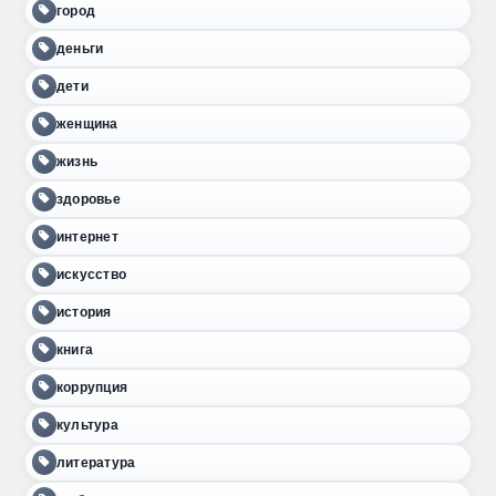
город
деньги
дети
женщина
жизнь
здоровье
интернет
искусство
история
книга
коррупция
культура
литература