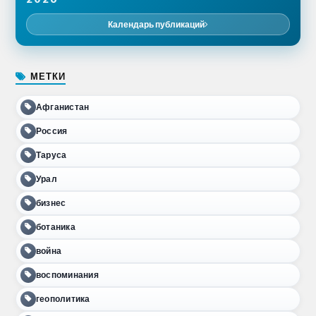
Календарь публикаций
МЕТКИ
Афганистан
Россия
Таруса
Урал
бизнес
ботаника
война
воспоминания
геополитика