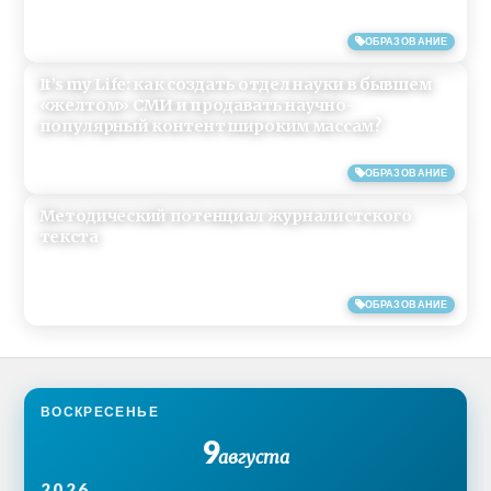
31/03/2018
ОБРАЗОВАНИЕ
It’s my Life: как создать отдел науки в бывшем
«желтом» СМИ и продавать научно-
популярный контент широким массам?
30/07/2017
ОБРАЗОВАНИЕ
Методический потенциал журналистского
текста
18/03/2017
ОБРАЗОВАНИЕ
ВОСКРЕСЕНЬЕ
9
августа
2026