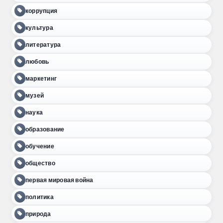
коррупция
культура
литература
любовь
маркетинг
музей
наука
образование
обучение
общество
первая мировая война
политика
природа