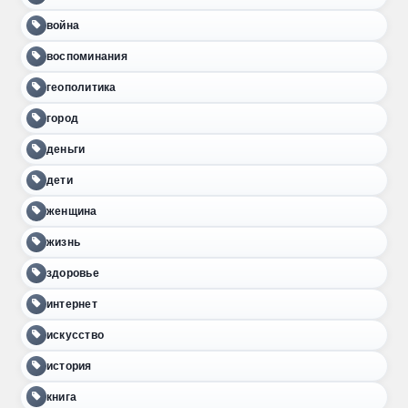
война
воспоминания
геополитика
город
деньги
дети
женщина
жизнь
здоровье
интернет
искусство
история
книга