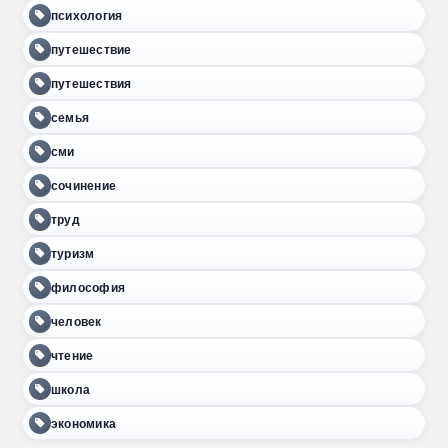
психология
путешествие
путешествия
семья
сми
сочинение
труд
туризм
философия
человек
чтение
школа
экономика