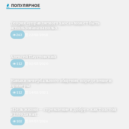
ПОПУЛЯРНОЕ
Теория «управляемого хаоса» может быть
использована на польз...
263
22/02/2018
Алексей Паустовский
112
02/05/2020
Навыки невербального общения: определение и
примеры
112
14/02/2021
«Цель жизни — стремление к добру»: как Толстой
в 23 года нап...
102
09/07/2026