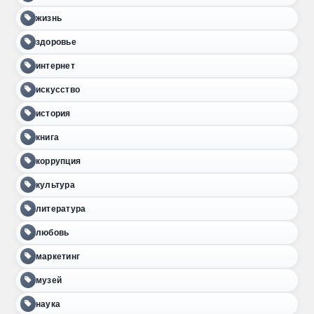
жизнь
здоровье
интернет
искусство
история
книга
коррупция
культура
литература
любовь
маркетинг
музей
наука