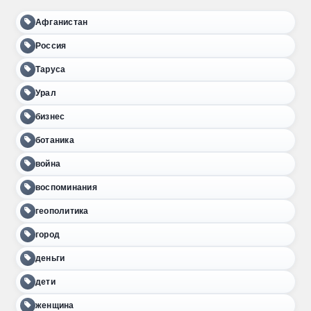
Афганистан
Россия
Таруса
Урал
бизнес
ботаника
война
воспоминания
геополитика
город
деньги
дети
женщина