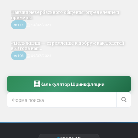
Навыки невербального общения: определение и
примеры
111
14/02/2021
«Цель жизни — стремление к добру»: как Толстой
в 23 года нап...
103
09/07/2026
🧮
Калькулятор Шринкфляции