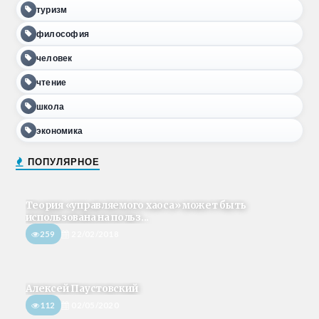
туризм
философия
человек
чтение
школа
экономика
ПОПУЛЯРНОЕ
Теория «управляемого хаоса» может быть
использована на польз...
259
22/02/2018
Алексей Паустовский
112
02/05/2020