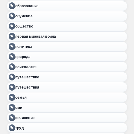
образование
обучение
общество
первая мировая война
политика
природа
психология
путешествие
путешествия
семья
сми
сочинение
труд