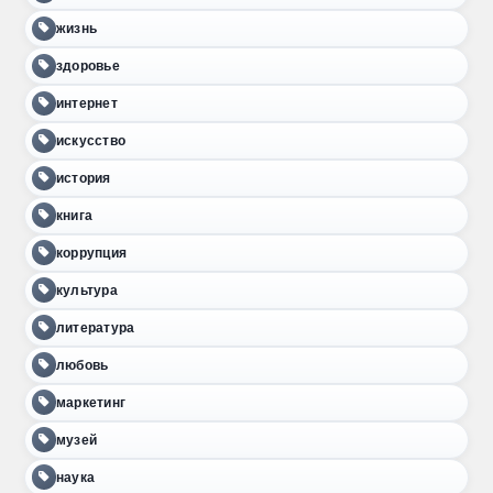
жизнь
здоровье
интернет
искусство
история
книга
коррупция
культура
литература
любовь
маркетинг
музей
наука