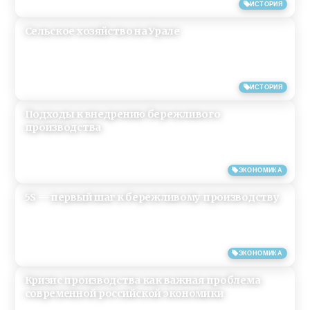
16/04/2019
ИСТОРИЯ
Сельское хозяйство на Урале
12/04/2019
ИСТОРИЯ
Подходы к внедрению бережливого
производства
23/06/2017
ЭКОНОМИКА
5S — первый шаг к бережливому производству
23/06/2017
ЭКОНОМИКА
Кризис производства как важная проблема
современной российской экономики