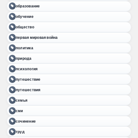
образование
обучение
общество
первая мировая война
политика
природа
психология
путешествие
путешествия
семья
сми
сочинение
труд