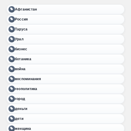
Афганистан
Россия
Таруса
Урал
бизнес
ботаника
война
воспоминания
геополитика
город
деньги
дети
женщина