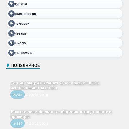
туризм
философия
человек
чтение
школа
экономика
ПОПУЛЯРНОЕ
Теория «управляемого хаоса» может быть
использована на польз...
264
22/02/2018
Навыки невербального общения: определение и
примеры
114
14/02/2021