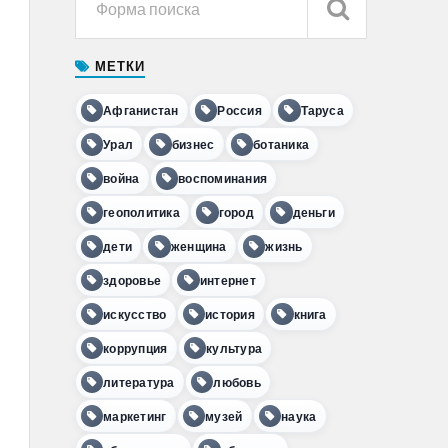
МЕТКИ
Афганистан
Россия
Таруса
Урал
бизнес
ботаника
война
воспоминания
геополитика
город
деньги
дети
женщина
жизнь
здоровье
интернет
искусство
история
книга
коррупция
культура
литература
любовь
маркетинг
музей
наука