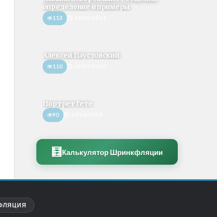
определение и примеры
113
14/02/2021
Алексей Паустовский
110
02/05/2020
Портрет Гете
90
17/04/2019
🧮
Калькулятор Шринкфляции
ФЛЯЦИЯ