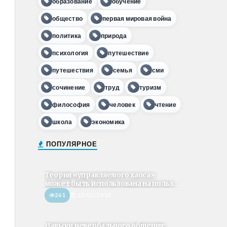
образование
обучение
общество
первая мировая война
политика
природа
психология
путешествие
путешествия
семья
сми
сочинение
труд
туризм
философия
человек
чтение
школа
экономика
ПОПУЛЯРНОЕ
Теория «управляемого хаоса»
может быть использована на польз...
261
22/02/2018
Навыки невербального общения: