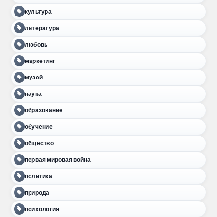
культура
литература
любовь
маркетинг
музей
наука
образование
обучение
общество
первая мировая война
политика
природа
психология