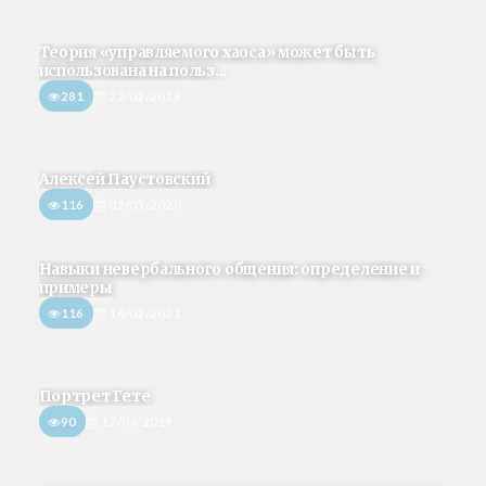
Теория «управляемого хаоса» может быть
использована на польз...
281
22/02/2018
Алексей Паустовский
116
02/05/2020
Навыки невербального общения: определение и
примеры
116
14/02/2021
Портрет Гете
90
17/04/2019