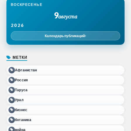
ВОСКРЕСЕНЬЕ
9
августа
2026
Календарь публикаций
МЕТКИ
Афганистан
Россия
Таруса
Урал
бизнес
ботаника
война