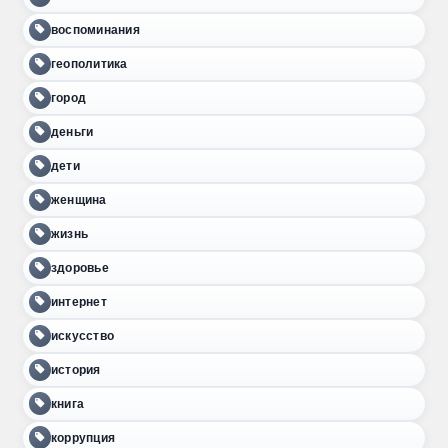
воспоминания
геополитика
город
деньги
дети
женщина
жизнь
здоровье
интернет
искусство
история
книга
коррупция