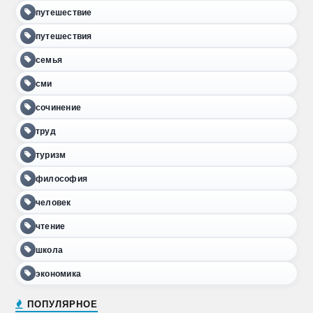
путешествие
путешествия
семья
сми
сочинение
труд
туризм
философия
человек
чтение
школа
экономика
ПОПУЛЯРНОЕ