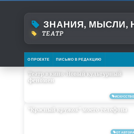
ЗНАНИЯ, МЫСЛИ,
ТЕАТР
О ПРОЕКТЕ
ПИСЬМО В РЕДАКЦИЮ
Театр в кино. Новый культурный
феномен
ИСКУССТВ
09/12/2020
“Красный кружок” моего телефона
ОТ АВТОР
21/08/2019