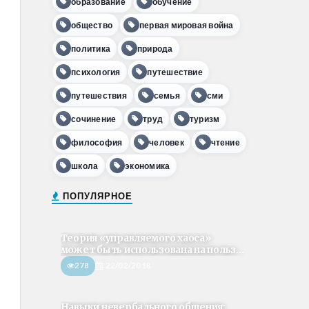
образование
обучение
общество
первая мировая война
политика
природа
психология
путешествие
путешествия
семья
сми
сочинение
труд
туризм
философия
человек
чтение
школа
экономика
ПОПУЛЯРНОЕ
Теория «управляемого хаоса»
может быть использована на польз...
278
22/02/2018
Навыки невербального общения: