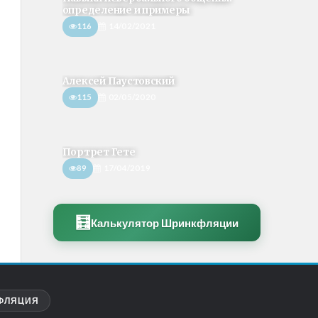
определение и примеры
116
14/02/2021
Алексей Паустовский
115
02/05/2020
Портрет Гете
89
17/04/2019
🧮
Калькулятор Шринкфляции
ФЛЯЦИЯ