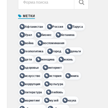
МЕТКИ
Афганистан
Россия
Таруса
Урал
бизнес
ботаника
война
воспоминания
геополитика
город
деньги
дети
женщина
жизнь
здоровье
интернет
искусство
история
книга
коррупция
культура
литература
любовь
маркетинг
музей
наука