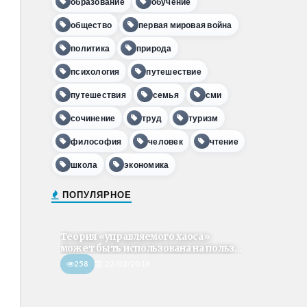
образование
обучение
общество
первая мировая война
политика
природа
психология
путешествие
путешествия
семья
сми
сочинение
труд
туризм
философия
человек
чтение
школа
экономика
ПОПУЛЯРНОЕ
Теория «управляемого хаоса»
может быть использована на польз...
258
22/02/2018