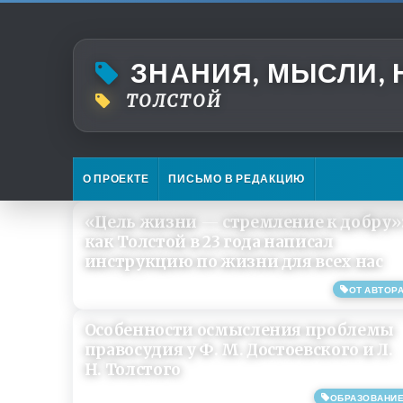
ЗНАНИЯ, МЫСЛИ,
ТОЛСТОЙ
О ПРОЕКТЕ
ПИСЬМО В РЕДАКЦИЮ
«Цель жизни — стремление к добру»
как Толстой в 23 года написал
инструкцию по жизни для всех нас
ОТ АВТОР
09/07/2026
Особенности осмысления проблемы
правосудия у Ф. М. Достоевского и Л.
Н. Толстого
ОБРАЗОВАНИ
21/04/2019