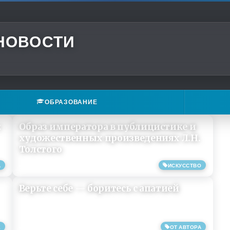
 НОВОСТИ
ОБРАЗОВАНИЕ
:
Образ императора в публицистике и
художественных произведениях Л.Н.
Толстого
А
ИСКУССТВО
30/05/2020
Верьте себе — боритесь с апатией
Е
ОТ АВТОРА
13/04/2019