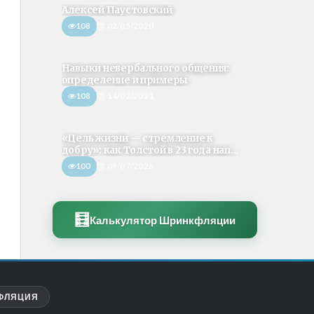
Алексей Паустовский
108
02/05/2020
Навыки невербального общения:
определение и примеры
108
14/02/2021
«Цель жизни — стремление к
добру»: как Толстой в 23 года нап...
100
09/07/2026
🧮
Калькулятор Шринкфляции
ФЛЯЦИЯ