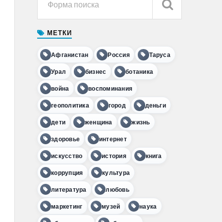
МЕТКИ
Афганистан
Россия
Таруса
Урал
бизнес
ботаника
война
воспоминания
геополитика
город
деньги
дети
женщина
жизнь
здоровье
интернет
искусство
история
книга
коррупция
культура
литература
любовь
маркетинг
музей
наука