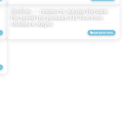
Любовь — сущность жизни Наташи
Ростовой (по роману Л.Н.Толстого
«Война и мир»)
О
ЛИТЕРАТУРА
16/01/2019
О