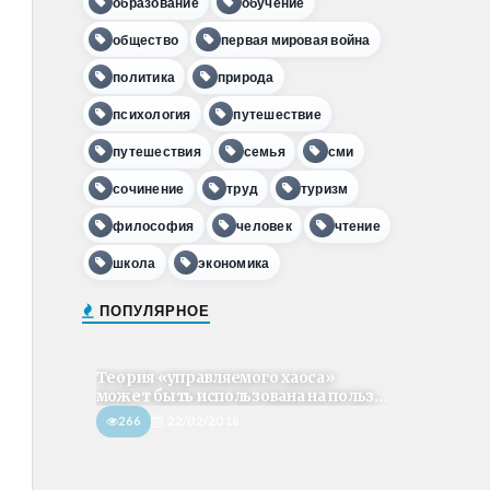
образование
обучение
общество
первая мировая война
политика
природа
психология
путешествие
путешествия
семья
сми
сочинение
труд
туризм
философия
человек
чтение
школа
экономика
ПОПУЛЯРНОЕ
Теория «управляемого хаоса»
может быть использована на польз...
266
22/02/2018