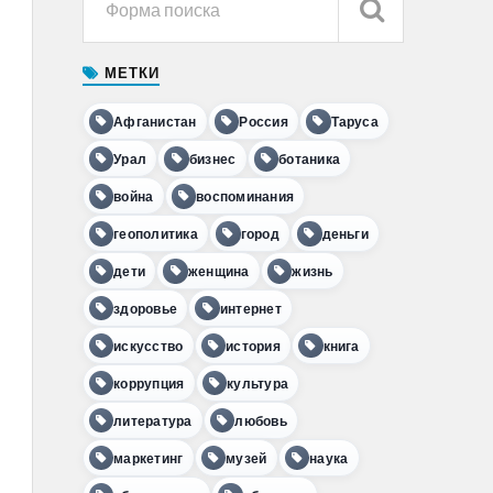
МЕТКИ
Афганистан
Россия
Таруса
Урал
бизнес
ботаника
война
воспоминания
геополитика
город
деньги
дети
женщина
жизнь
здоровье
интернет
искусство
история
книга
коррупция
культура
литература
любовь
маркетинг
музей
наука