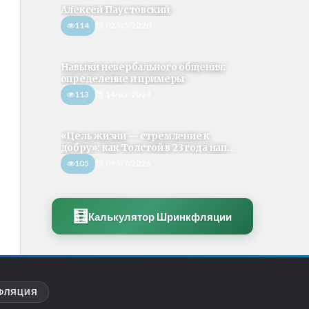
Алексей Паустовский
114
02/05/2020
Навыки невербального общения:
определение и примеры
113
14/02/2021
«Цель жизни — стремление к
добру»: как Толстой в 23 года нап...
105
09/07/2026
🧮
Калькулятор Шринкфляции
ФЛЯЦИЯ