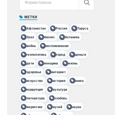
МЕТКИ
Афганистан
Россия
Таруса
Урал
бизнес
ботаника
война
воспоминания
геополитика
город
деньги
дети
женщина
жизнь
здоровье
интернет
искусство
история
книга
коррупция
культура
литература
любовь
маркетинг
музей
наука