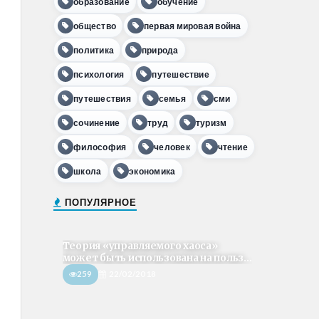
образование
обучение
общество
первая мировая война
политика
природа
психология
путешествие
путешествия
семья
сми
сочинение
труд
туризм
философия
человек
чтение
школа
экономика
ПОПУЛЯРНОЕ
Теория «управляемого хаоса»
может быть использована на польз...
259
22/02/2018