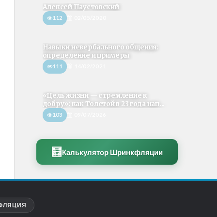
Алексей Паустовский
112
02/05/2020
Навыки невербального общения:
определение и примеры
111
14/02/2021
«Цель жизни — стремление к
добру»: как Толстой в 23 года нап...
103
09/07/2026
🧮
Калькулятор Шринкфляции
ФЛЯЦИЯ