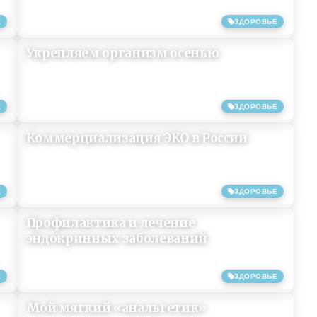
Е
ЗДОРОВЬЕ
18/01/2018
Укрепляем организм осенью
Е
ЗДОРОВЬЕ
03/10/2017
Коммерциализация ЭКО в России
Е
ЗДОРОВЬЕ
19/09/2017
Профилактика и лечение
эндокринных заболеваний
Е
ЗДОРОВЬЕ
07/09/2017
Мой мягкий «анальгетик»