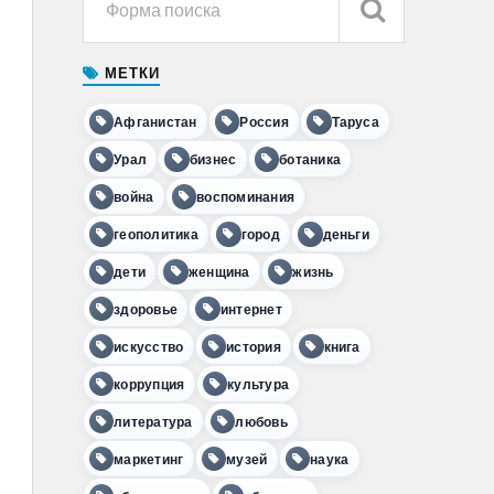
МЕТКИ
Афганистан
Россия
Таруса
Урал
бизнес
ботаника
война
воспоминания
геополитика
город
деньги
дети
женщина
жизнь
здоровье
интернет
искусство
история
книга
коррупция
культура
литература
любовь
маркетинг
музей
наука