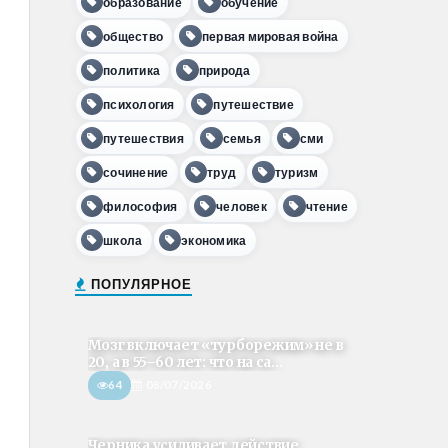
образование
обучение
общество
первая мировая война
политика
природа
психология
путешествие
путешествия
семья
сми
сочинение
труд
туризм
философия
человек
чтение
школа
экономика
ПОПУЛЯРНОЕ
Мозг включает «турборежим» не в
20, а в 55–60 лет: что на са...
64
08/07/2026
Черника усиливает действие