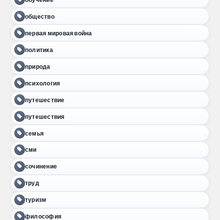
общество
первая мировая война
политика
природа
психология
путешествие
путешествия
семья
сми
сочинение
труд
туризм
философия