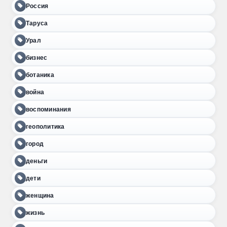
Россия
Таруса
Урал
бизнес
ботаника
война
воспоминания
геополитика
город
деньги
дети
женщина
жизнь