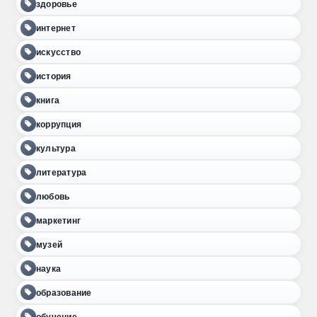
здоровье
интернет
искусство
история
книга
коррупция
культура
литература
любовь
маркетинг
музей
наука
образование
обучение