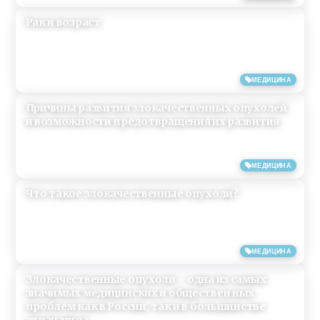
Рак и возраст
26/05/2019
МЕДИЦИНА
Причины развития злокачественных опухолей
и возможности предотвращения их развития
26/05/2019
МЕДИЦИНА
Что такое злокачественные опухоли?
26/05/2019
МЕДИЦИНА
Злокачественные опухоли – одна из самых
значимых медицинских и обществен ных
проблем как в России, так и в большинстве
стран мира