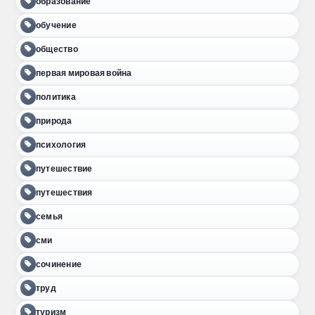
образование
обучение
общество
первая мировая война
политика
природа
психология
путешествие
путешествия
семья
сми
сочинение
труд
туризм