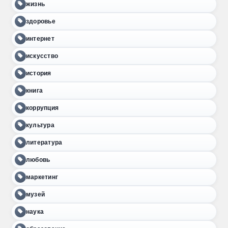
жизнь
здоровье
интернет
искусство
история
книга
коррупция
культура
литература
любовь
маркетинг
музей
наука