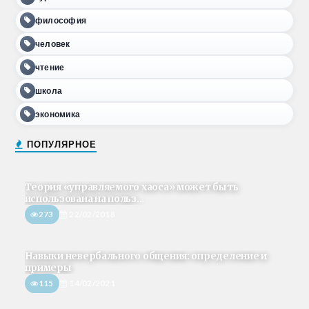
философия
человек
чтение
школа
экономика
ПОПУЛЯРНОЕ
Теория «управляемого хаоса» может быть
использована на польз...
273
22/02/2018
Навыки невербального общения: определение и
примеры
115
14/02/2021