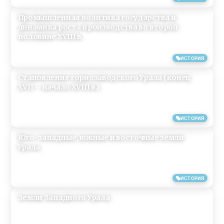
Промышленная политика государства и
динамика роста производства во второй
половине XVIII в.
03/09/2013
ИСТОРИЯ
Становление горнозаводского Урала (конец
XVII —начало XVIII в.)
03/09/2013
ИСТОРИЯ
Юго-западные, южные и восточные земли
Урала
01/09/2013
ИСТОРИЯ
Земли Западного Урала