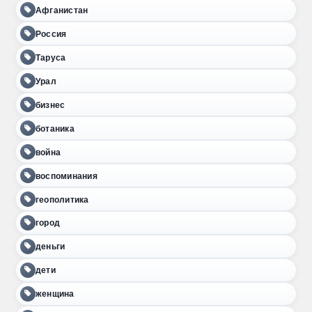
Афганистан
Россия
Таруса
Урал
бизнес
ботаника
война
воспоминания
геополитика
город
деньги
дети
женщина