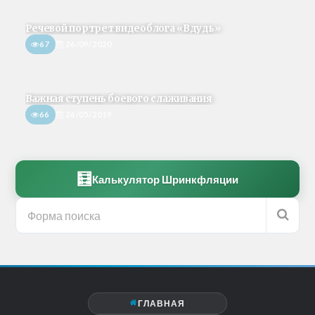
Речевой портрет видеоблога «Вдудь»
67
26/09/2020
Важная ступень боевого слаживания
66
26/05/2019
🧮
Калькулятор Шринкфляции
ГЛАВНАЯ