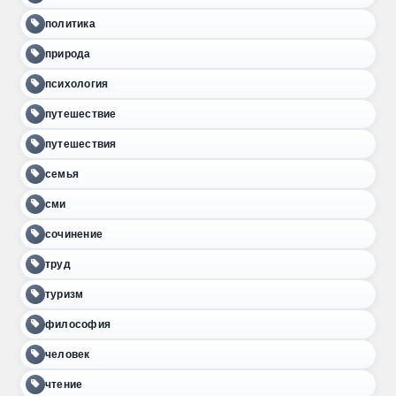
политика
природа
психология
путешествие
путешествия
семья
сми
сочинение
труд
туризм
философия
человек
чтение