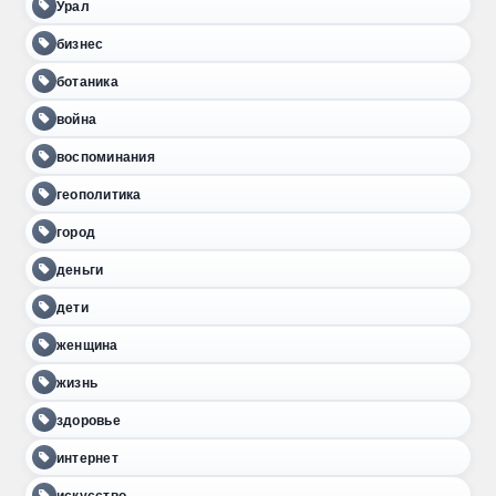
Урал
бизнес
ботаника
война
воспоминания
геополитика
город
деньги
дети
женщина
жизнь
здоровье
интернет
искусство