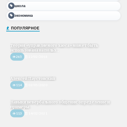
школа
экономика
ПОПУЛЯРНОЕ
Теория «управляемого хаоса» может быть
использована на польз...
265
22/02/2018
Алексей Паустовский
114
02/05/2020
Навыки невербального общения: определение и
примеры
113
14/02/2021