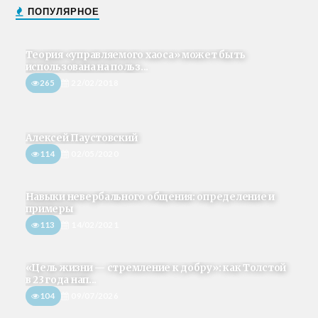
ПОПУЛЯРНОЕ
Теория «управляемого хаоса» может быть
использована на польз...
265
22/02/2018
Алексей Паустовский
114
02/05/2020
Навыки невербального общения: определение и
примеры
113
14/02/2021
«Цель жизни — стремление к добру»: как Толстой
в 23 года нап...
104
09/07/2026