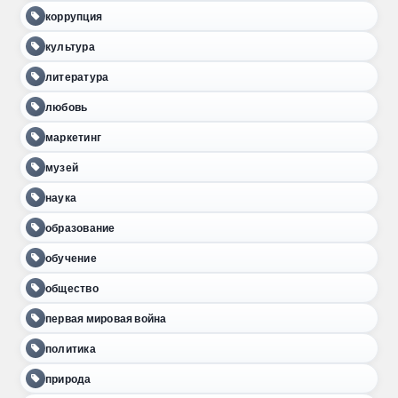
коррупция
культура
литература
любовь
маркетинг
музей
наука
образование
обучение
общество
первая мировая война
политика
природа