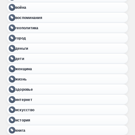
война
воспоминания
геополитика
город
деньги
дети
женщина
жизнь
здоровье
интернет
искусство
история
книга