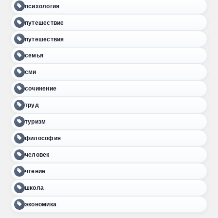
психология
путешествие
путешествия
семья
сми
сочинение
труд
туризм
философия
человек
чтение
школа
экономика