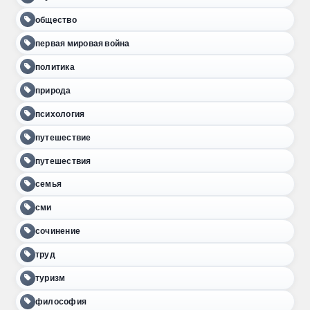
общество
первая мировая война
политика
природа
психология
путешествие
путешествия
семья
сми
сочинение
труд
туризм
философия