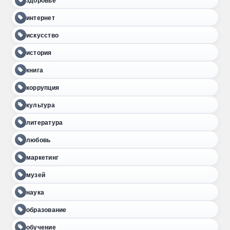
здоровье
интернет
искусство
история
книга
коррупция
культура
литература
любовь
маркетинг
музей
наука
образование
обучение