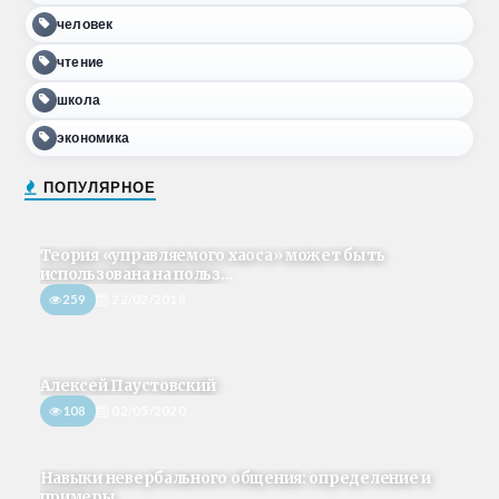
человек
чтение
школа
экономика
ПОПУЛЯРНОЕ
Теория «управляемого хаоса» может быть
использована на польз...
259
22/02/2018
Алексей Паустовский
108
02/05/2020
Навыки невербального общения: определение и
примеры