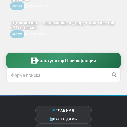
108
14/02/2021
«Цель жизни — стремление к добру»: как Толстой
в 23 года нап...
100
09/07/2026
🧮
Калькулятор Шринкфляции
ГЛАВНАЯ
КАЛЕНДАРЬ