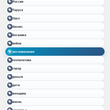
Россия
Таруса
Урал
бизнес
ботаника
война
воспоминания
геополитика
город
деньги
дети
женщина
жизнь