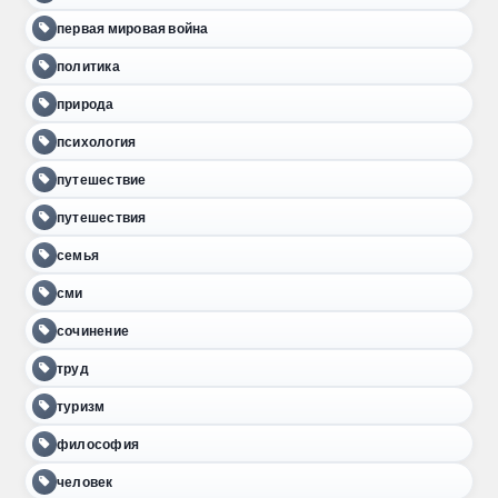
первая мировая война
политика
природа
психология
путешествие
путешествия
семья
сми
сочинение
труд
туризм
философия
человек