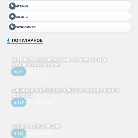
чтение
школа
экономика
ПОПУЛЯРНОЕ
Теория «управляемого хаоса» может быть
использована на польз...
281
22/02/2018
Навыки невербального общения: определение и
примеры
117
14/02/2021
Алексей Паустовский
116
02/05/2020