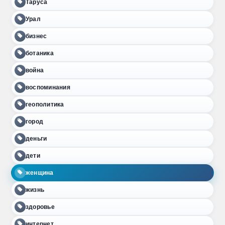
Таруса
Урал
бизнес
ботаника
война
воспоминания
геополитика
город
деньги
дети
женщина
жизнь
здоровье
интернет