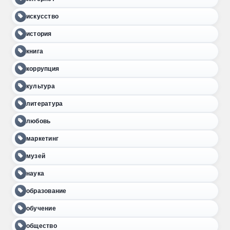
искусство
история
книга
коррупция
культура
литература
любовь
маркетинг
музей
наука
образование
обучение
общество