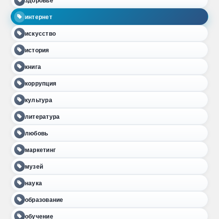
здоровье
интернет
искусство
история
книга
коррупция
культура
литература
любовь
маркетинг
музей
наука
образование
обучение