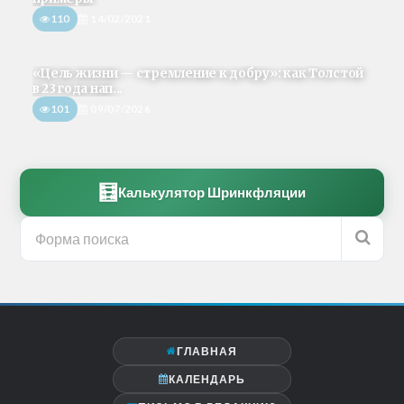
110
14/02/2021
«Цель жизни — стремление к добру»: как Толстой
в 23 года нап...
101
09/07/2026
🧮
Калькулятор Шринкфляции
ГЛАВНАЯ
КАЛЕНДАРЬ