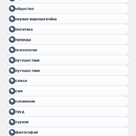
общество
первая мировая война
политика
природа
психология
путешествие
путешествия
семья
сми
сочинение
труд
туризм
философия