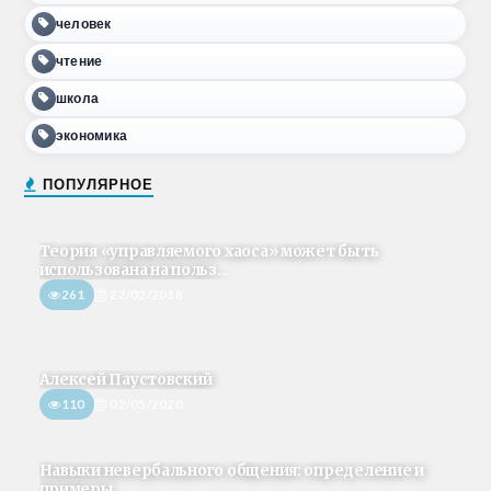
человек
чтение
школа
экономика
ПОПУЛЯРНОЕ
Теория «управляемого хаоса» может быть
использована на польз...
261
22/02/2018
Алексей Паустовский
110
02/05/2020
Навыки невербального общения: определение и
примеры