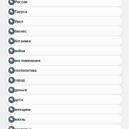
Россия
Таруса
Урал
бизнес
ботаника
война
воспоминания
геополитика
город
деньги
дети
женщина
жизнь