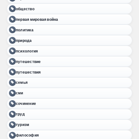
общество
первая мировая война
политика
природа
психология
путешествие
путешествия
семья
сми
сочинение
труд
туризм
философия