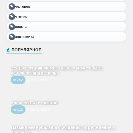
человек
чтение
школа
экономика
ПОПУЛЯРНОЕ
Теория «управляемого хаоса» может быть
использована на польз...
262
22/02/2018
Алексей Паустовский
112
02/05/2020
Навыки невербального общения: определение и
примеры