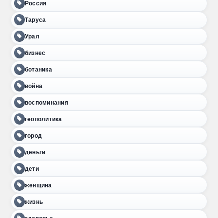
Россия
Таруса
Урал
бизнес
ботаника
война
воспоминания
геополитика
город
деньги
дети
женщина
жизнь