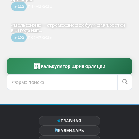
112
14/02/2021
«Цель жизни — стремление к добру»: как Толстой
в 23 года нап...
102
09/07/2026
🧮
Калькулятор Шринкфляции
ГЛАВНАЯ
КАЛЕНДАРЬ