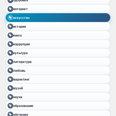
здоровье
интернет
искусство
история
книга
коррупция
культура
литература
любовь
маркетинг
музей
наука
образование
обучение