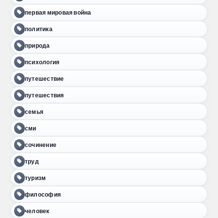
первая мировая война
политика
природа
психология
путешествие
путешествия
семья
сми
сочинение
труд
туризм
философия
человек