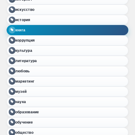
искусство
история
книга
коррупция
культура
литература
любовь
маркетинг
музей
наука
образование
обучение
общество