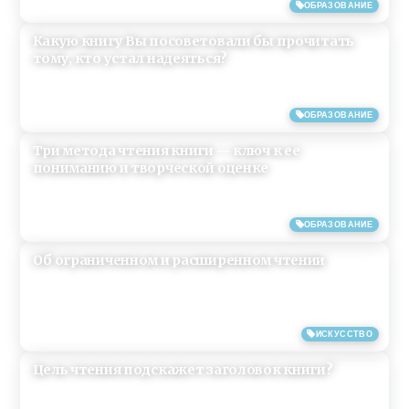
17/12/2021
ОБРАЗОВАНИЕ
Какую книгу Вы посоветовали бы прочитать
тому, кто устал надеяться?
14/02/2021
ОБРАЗОВАНИЕ
Три метода чтения книги — ключ к ее
пониманию и творческой оценке
04/11/2019
ОБРАЗОВАНИЕ
Об ограниченном и расширенном чтении
04/11/2019
ИСКУССТВО
Цель чтения подскажет заголовок книги?