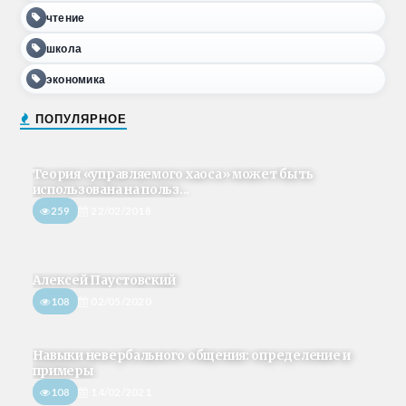
чтение
школа
экономика
ПОПУЛЯРНОЕ
Теория «управляемого хаоса» может быть
использована на польз...
259
22/02/2018
Алексей Паустовский
108
02/05/2020
Навыки невербального общения: определение и
примеры
108
14/02/2021