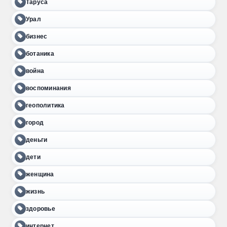
Таруса
Урал
бизнес
ботаника
война
воспоминания
геополитика
город
деньги
дети
женщина
жизнь
здоровье
интернет