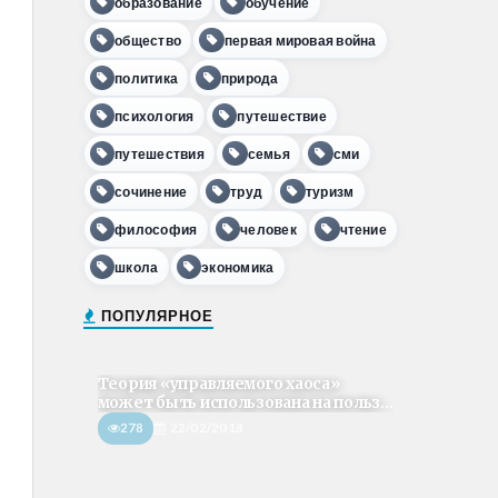
образование
обучение
общество
первая мировая война
политика
природа
психология
путешествие
путешествия
семья
сми
сочинение
труд
туризм
философия
человек
чтение
школа
экономика
ПОПУЛЯРНОЕ
Теория «управляемого хаоса»
может быть использована на польз...
278
22/02/2018