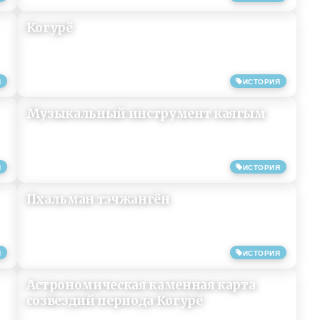
Когурё
Я
ИСТОРИЯ
10/07/2019
Музыкальный инструмент каягым
Я
ИСТОРИЯ
10/07/2019
Пхальман тэчжангён
Я
ИСТОРИЯ
10/07/2019
Астрономическая каменная карта
созвездий периода Когурё