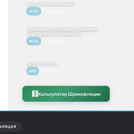
Алексей Паустовский
116
02/05/2020
Навыки невербального общения:
определение и примеры
116
14/02/2021
Портрет Гете
89
17/04/2019
🧮
Калькулятор Шринкфляции
ФЛЯЦИЯ