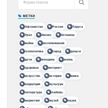
МЕТКИ
Афганистан
Россия
Таруса
Урал
бизнес
ботаника
война
воспоминания
геополитика
город
деньги
дети
женщина
жизнь
здоровье
интернет
искусство
история
книга
коррупция
культура
литература
любовь
маркетинг
музей
наука