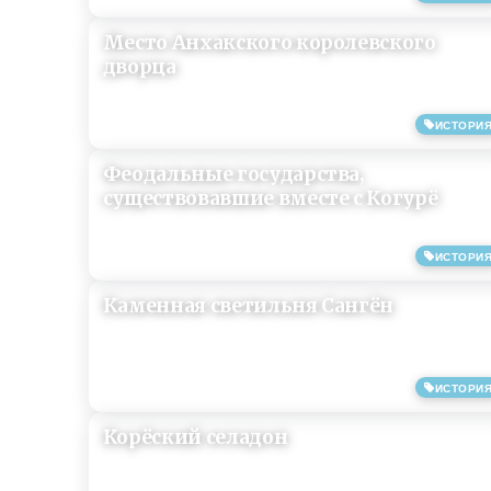
Место Анхакского королевского
дворца
ИСТОРИ
09/08/2019
Феодальные государства,
существовавшие вместе с Когурё
ИСТОРИ
10/07/2019
Каменная светильня Сангён
ИСТОРИ
10/07/2019
Корёский селадон