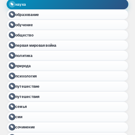
наука
образование
обучение
общество
первая мировая война
политика
природа
психология
путешествие
путешествия
семья
сми
сочинение