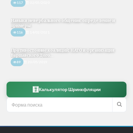
117
02/05/2020
Навыки невербального общения: определение и
примеры
116
14/02/2021
Противостояние коалиций: НАТО и Организация
Варшавского Дого...
89
20/05/2019
🧮
Калькулятор Шринкфляции