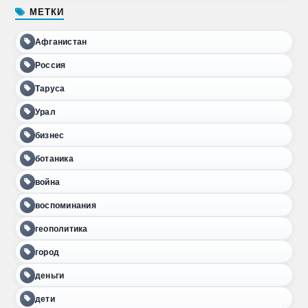
МЕТКИ
Афганистан
Россия
Таруса
Урал
бизнес
ботаника
война
воспоминания
геополитика
город
деньги
дети