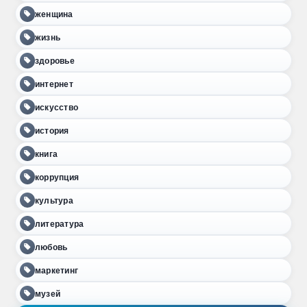
женщина
жизнь
здоровье
интернет
искусство
история
книга
коррупция
культура
литература
любовь
маркетинг
музей