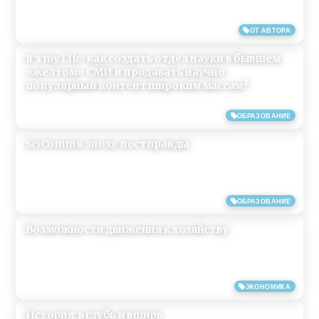
25/09/2017
ОТ АВТОРА
It’s my Life: как создать отдел науки в бывшем
«желтом» СМИ и продавать научно-
популярный контент широким массам?
30/07/2017
ОБРАЗОВАНИЕ
SciComm в эпоху постправды
30/07/2017
ОБРАЗОВАНИЕ
Возможности движения к хозяйству
28/02/2017
ЭКОНОМИКА
История: вглубь и вширь