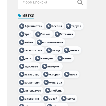
МЕТКИ
Афганистан
Россия
Таруса
Урал
бизнес
ботаника
война
воспоминания
геополитика
город
деньги
дети
женщина
жизнь
здоровье
интернет
искусство
история
книга
коррупция
культура
литература
любовь
маркетинг
музей
наука