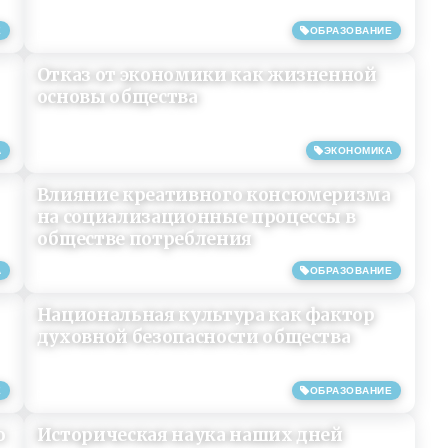
Е
ОБРАЗОВАНИЕ
19/08/2019
Отказ от экономики как жизненной
основы общества
А
ЭКОНОМИКА
09/08/2019
Влияние креативного консюмеризма
на социализационные процессы в
обществе потребления
А
ОБРАЗОВАНИЕ
15/06/2019
Национальная культура как фактор
духовной безопасности общества
Е
ОБРАЗОВАНИЕ
02/06/2019
о
Историческая наука наших дней