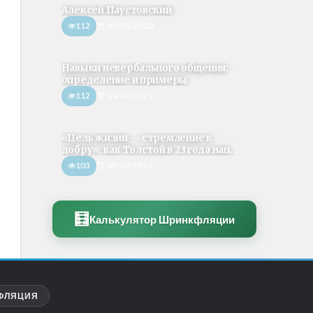
Алексей Паустовский
112
02/05/2020
Навыки невербального общения:
определение и примеры
112
14/02/2021
«Цель жизни — стремление к
добру»: как Толстой в 23 года нап...
103
09/07/2026
🧮
Калькулятор Шринкфляции
ФЛЯЦИЯ