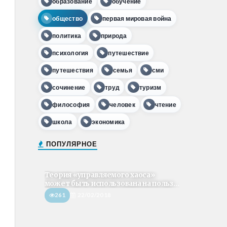
образование
обучение
общество
первая мировая война
политика
природа
психология
путешествие
путешествия
семья
сми
сочинение
труд
туризм
философия
человек
чтение
школа
экономика
ПОПУЛЯРНОЕ
Теория «управляемого хаоса»
может быть использована на польз...
261
22/02/2018