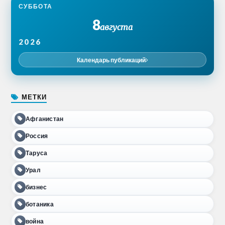
СУББОТА
8
августа
2026
Календарь публикаций
МЕТКИ
Афганистан
Россия
Таруса
Урал
бизнес
ботаника
война