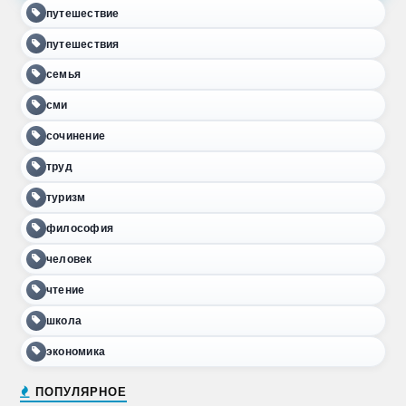
путешествие
путешествия
семья
сми
сочинение
труд
туризм
философия
человек
чтение
школа
экономика
ПОПУЛЯРНОЕ