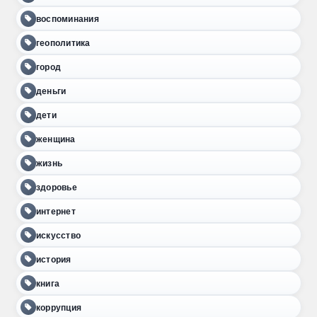
воспоминания
геополитика
город
деньги
дети
женщина
жизнь
здоровье
интернет
искусство
история
книга
коррупция