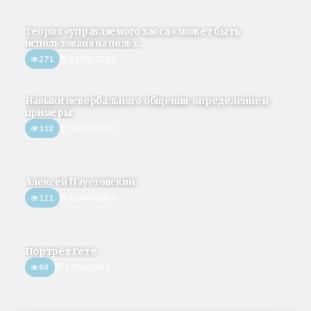
Теория «управляемого хаоса» может быть
использована на польз...
271
22/02/2018
Навыки невербального общения: определение и
примеры
112
14/02/2021
Алексей Паустовский
111
02/05/2020
Портрет Гете
88
17/04/2019