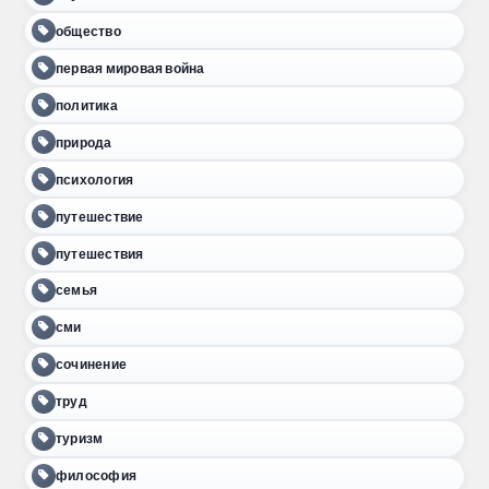
общество
первая мировая война
политика
природа
психология
путешествие
путешествия
семья
сми
сочинение
труд
туризм
философия