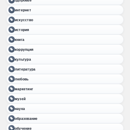
здоровье
интернет
искусство
история
книга
коррупция
культура
литература
любовь
маркетинг
музей
наука
образование
обучение