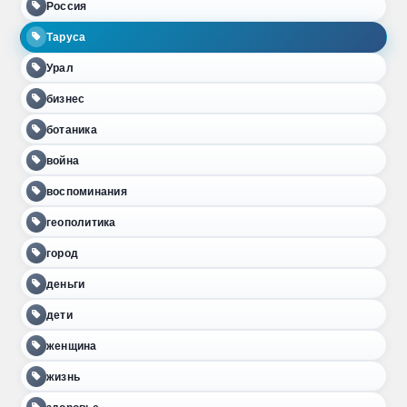
Россия
Таруса
Урал
бизнес
ботаника
война
воспоминания
геополитика
город
деньги
дети
женщина
жизнь