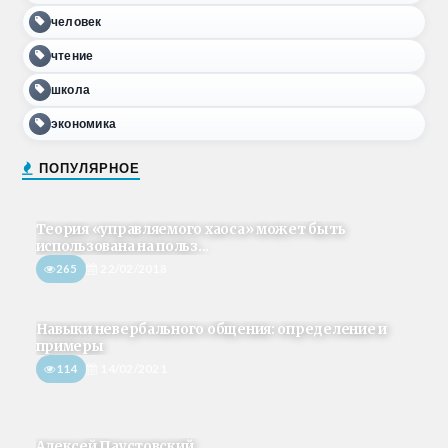
человек
чтение
школа
экономика
ПОПУЛЯРНОЕ
Теория «управляемого хаоса» может быть
использована на польз...
265
22/02/2018
Навыки невербального общения: определение и
примеры
114
14/02/2021
Алексей Паустовский