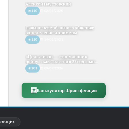
Алексей Паустовский
110
02/05/2020
Навыки невербального общения:
определение и примеры
110
14/02/2021
«Цель жизни — стремление к
добру»: как Толстой в 23 года нап...
101
09/07/2026
🧮
Калькулятор Шринкфляции
ФЛЯЦИЯ