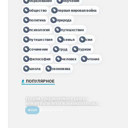
образование
обучение
общество
первая мировая война
политика
природа
психология
путешествие
путешествия
семья
сми
сочинение
труд
туризм
философия
человек
чтение
школа
экономика
ПОПУЛЯРНОЕ
Теория «управляемого хаоса»
может быть использована на польз...
260
22/02/2018