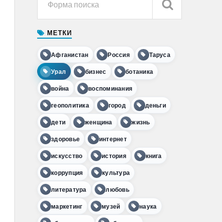
МЕТКИ
Афганистан
Россия
Таруса
Урал
бизнес
ботаника
война
воспоминания
геополитика
город
деньги
дети
женщина
жизнь
здоровье
интернет
искусство
история
книга
коррупция
культура
литература
любовь
маркетинг
музей
наука