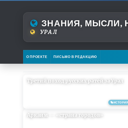
ЗНАНИЯ, МЫСЛИ,
УРАЛ
О ПРОЕКТЕ
ПИСЬМО В РЕДАКЦИЮ
Третий поход русских ратей за Урал
ИСТОРИ
31/08/2013
Аркаим — «страна городов»