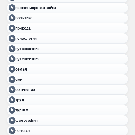
первая мировая война
политика
природа
психология
путешествие
путешествия
семья
сми
сочинение
труд
туризм
философия
человек