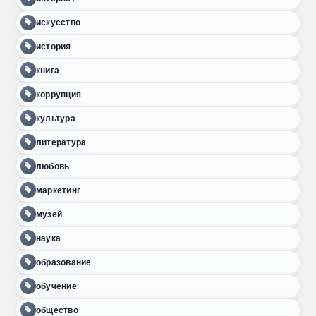
искусство
история
книга
коррупция
культура
литература
любовь
маркетинг
музей
наука
образование
обучение
общество