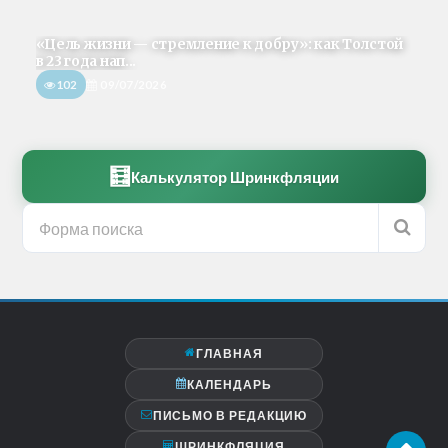
«Цель жизни — стремление к добру»: как Толстой
в 23 года нап...
102
09/07/2026
🧮
Калькулятор Шринкфляции
ГЛАВНАЯ
КАЛЕНДАРЬ
ПИСЬМО В РЕДАКЦИЮ
ШРИНКФЛЯЦИЯ