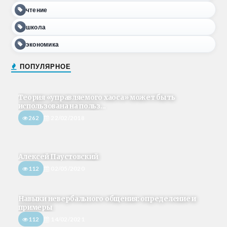
чтение
школа
экономика
ПОПУЛЯРНОЕ
Теория «управляемого хаоса» может быть
использована на польз...
262
22/02/2018
Алексей Паустовский
112
02/05/2020
Навыки невербального общения: определение и
примеры
112
14/02/2021