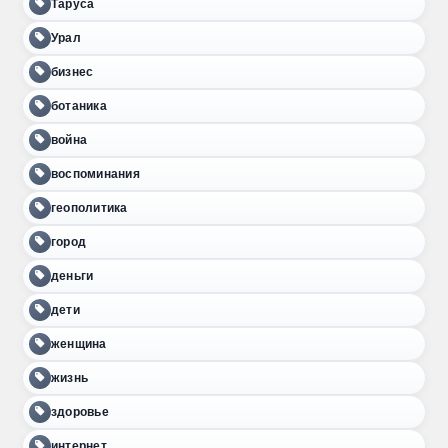
Таруса
Урал
бизнес
ботаника
война
воспоминания
геополитика
город
деньги
дети
женщина
жизнь
здоровье
интернет