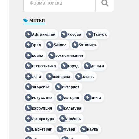
МЕТКИ
Афганистан
Россия
Таруса
Урал
бизнес
ботаника
война
воспоминания
геополитика
город
деньги
дети
женщина
жизнь
здоровье
интернет
искусство
история
книга
коррупция
культура
литература
любовь
маркетинг
музей
наука