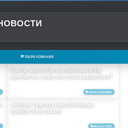
 НОВОСТИ
ОБРАЗОВАНИЕ
Какую книгу Вы посоветовали бы
прочитать тому, кто устал надеяться?
Е
ОБРАЗОВАНИЕ
14/02/2021
е
Любовь Григорьевна Полищук:
храбрость и талант
Е
ИСКУССТВО
04/11/2019