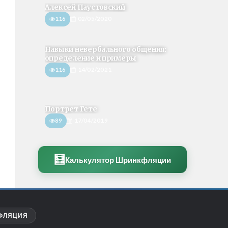
Алексей Паустовский
116
02/05/2020
Навыки невербального общения:
определение и примеры
116
14/02/2021
Портрет Гете
89
17/04/2019
🧮
Калькулятор Шринкфляции
ФЛЯЦИЯ