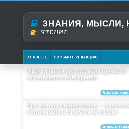
ЗНАНИЯ, МЫСЛИ,
ЧТЕНИЕ
О ПРОЕКТЕ
ПИСЬМО В РЕДАКЦИЮ
Эффективная организация процесса
заучивания и повторения
ОБРАЗОВАНИ
13/03/2021
Три метода чтения книги — ключ к е
пониманию и творческой оценке
ОБРАЗОВАНИ
04/11/2019