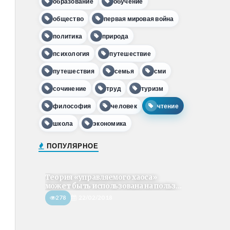
образование
обучение
общество
первая мировая война
политика
природа
психология
путешествие
путешествия
семья
сми
сочинение
труд
туризм
философия
человек
чтение
школа
экономика
ПОПУЛЯРНОЕ
Теория «управляемого хаоса»
может быть использована на польз...
278
22/02/2018