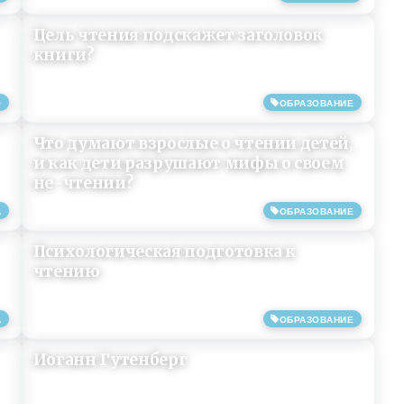
Цель чтения подскажет заголовок
книги?
О
ОБРАЗОВАНИЕ
04/11/2019
Что думают взрослые о чтении детей,
и как дети разрушают мифы о своем
не-чтении?
А
ОБРАЗОВАНИЕ
03/07/2019
Психологическая подготовка к
чтению
А
ОБРАЗОВАНИЕ
25/05/2019
Иоганн Гутенберг