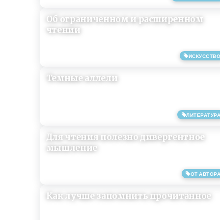
Об ограниченном и расширенном
чтении
ИСКУССТВ
04/11/2019
Темные аллели
ЛИТЕРАТУР
09/08/2019
Для чтения полезно дивергентное
мышление
ОТ АВТОР
17/06/2019
Как лучше запомнить прочитанное